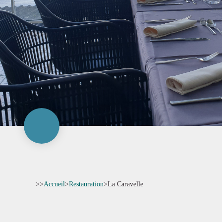
>>
Accueil
>
Restauration
>
La Caravelle