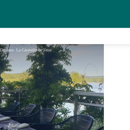
Terrasse surplombant le Lac -La Caravelle - M E Delvaux- La Caravelle de Vassiviere