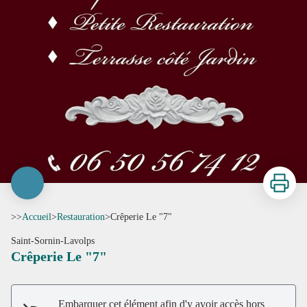
Imprimer
>>
Accueil
>
Restauration
>
Crêperie Le "7"
Saint-Sornin-Lavolps
Crêperie Le "7"
Embarquer cet élément afin d'y avoir accès hors