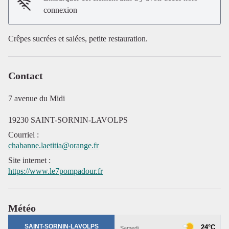
connexion
Crêpes sucrées et salées, petite restauration.
Contact
Voir l'image en plein écran
7 avenue du Midi
19230 SAINT-SORNIN-LAVOLPS
Courriel
:
chabanne.laetitia@orange.fr
Site internet
:
https://www.le7pompadour.fr
Météo