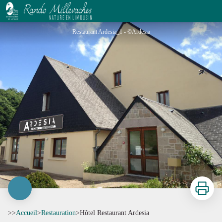
Hôtel Restaurant Ardesia
Restaurant Ardesia_1 - ©Ardesia
Imprimer
>>
Accueil
>
Restauration
>
Hôtel Restaurant Ardesia