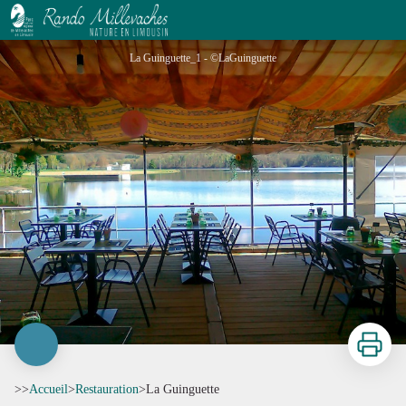
La Guinguette
La Guinguette_1 - ©LaGuinguette
Imprimer
>>
Accueil
>
Restauration
>
La Guinguette