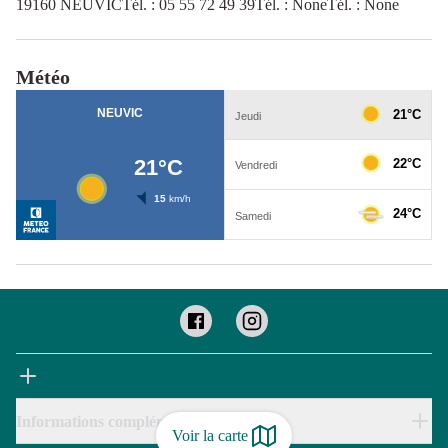
19160 NEUVICTél. : 05 55 72 49 39Tél. : NoneTél. : None
Météo
Informations complémentaires
Voir la carte