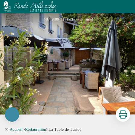
La Table de Turlot
IMG_2098 (1) - La Table de Turlot
Imprimer
>>
Accueil
>
Restauration
>
La Table de Turlot