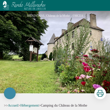
Camping du Château de la Mothe
MERINCHAL_Château de la Mothe - ©MCEA
Imprimer
>>
Accueil
>
Hébergement
>
Camping du Château de la Mothe