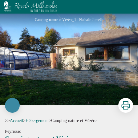
Camping nature et Vézère
Camping nature et Vézère_1 - Nathalie Jumelle
Imprimer
>>
Accueil
>
Hébergement
>
Camping nature et Vézère
Peyrissac