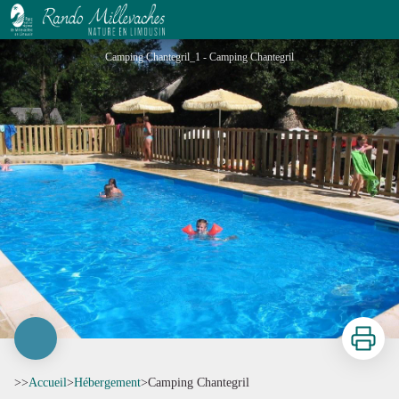
Camping Chantegril
Camping Chantegril_1 - Camping Chantegril
Imprimer
>>
Accueil
>
Hébergement
>
Camping Chantegril