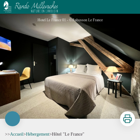
Hôtel "Le France"
Hotel Le France 01 - ©Aubusson Le France
Imprimer
>>
Accueil
>
Hébergement
>
Hôtel "Le France"