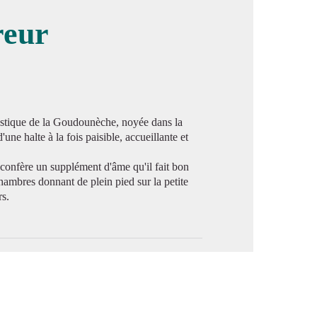
reur
image en plein écran
ustique de la Goudounèche, noyée dans la
une halte à la fois paisible, accueillante et
i confère un supplément d'âme qu'il fait bon
ambres donnant de plein pied sur la petite
rs.