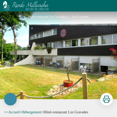
Hôtel-restaurant Les Gravades
Hôtel-restaurant Les Gravades_1 - Les Gravades
Imprimer
>>
Accueil
>
Hébergement
>
Hôtel-restaurant Les Gravades