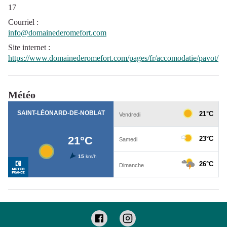
17
Courriel
:
info@domainederomefort.com
Site internet
:
https://www.domainederomefort.com/pages/fr/accomodatie/pavot/p
Météo