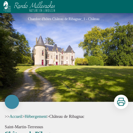
Château de Ribagnac
Chambre d'hôtes Château de Ribagnac_1 - Château de Ribagnac
Imprimer
>>
Accueil
>
Hébergement
>
Château de Ribagnac
Saint-Martin-Terressus