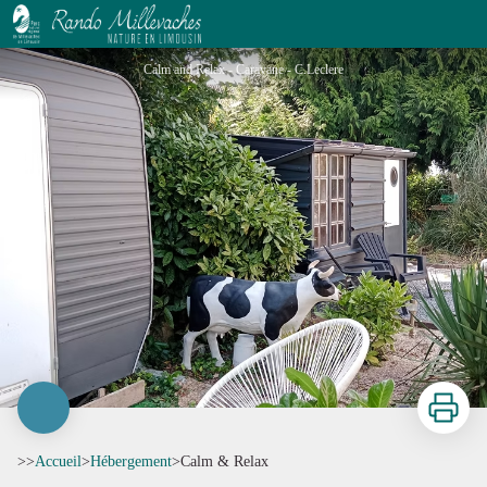
Calm & Relax
Calm and Relax - Caravane - C.Leclere
Imprimer
>>
Accueil
>
Hébergement
>
Calm & Relax