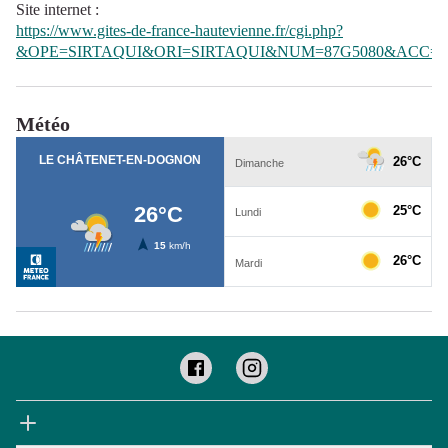
Site internet
:
https://www.gites-de-france-hautevienne.fr/cgi.php?
&OPE=SIRTAQUI&ORI=SIRTAQUI&NUM=87G5080&ACC=G
Météo