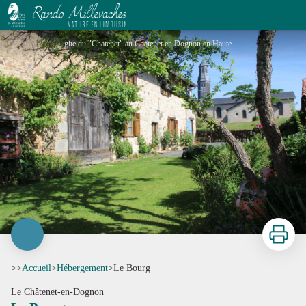
Le Bourg
gite du "Chatenet" au Chatenet en Dognon en Haute-Vienne (Limousin)_1 - Gîtes de France® Haute-Vienne
Imprimer
>>
Accueil
>
Hébergement
>
Le Bourg
Le Châtenet-en-Dognon