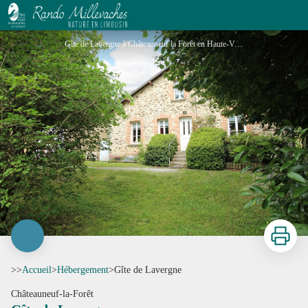
Gîte de Lavergne
Gîte de Lavergne à Châteauneuf la Forêt en Haute-Vienne (Nouvelle Aquitaine)_1 - Gîtes de France® Haute-Vienne
Imprimer
>>
Accueil
>
Hébergement
>
Gîte de Lavergne
Châteauneuf-la-Forêt