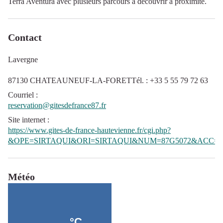
Terra Aventura avec plusieurs parcours à découvrir à proximité.
Contact
Lavergne
87130 CHATEAUNEUF-LA-FORETTél. : +33 5 55 79 72 63
Courriel
:
reservation@gitesdefrance87.fr
Site internet
:
https://www.gites-de-france-hautevienne.fr/cgi.php?
&OPE=SIRTAQUI&ORI=SIRTAQUI&NUM=87G5072&ACC=G
Météo