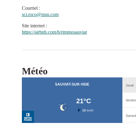
Courriel
:
sci.roco@msn.com
Site internet
:
https://airbnb.com/h/rimmosauviat
Météo