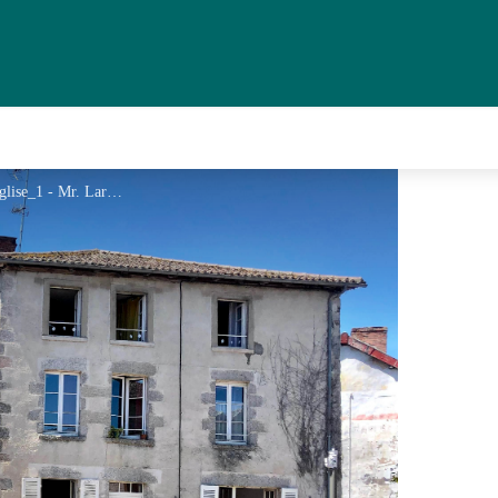
Meublé de Tourisme F2 Place de l'église_1 - Mr. Laraud