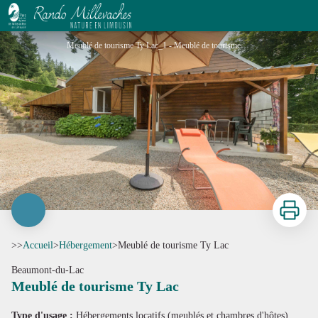
Meublé de tourisme Ty Lac
Meublé de tourisme Ty Lac_1 - Meublé de tourisme Ty Lac
Imprimer
>>
Accueil
>
Hébergement
>
Meublé de tourisme Ty Lac
Beaumont-du-Lac
Meublé de tourisme Ty Lac
Voir l'image en plein écran
Type d'usage :
Hébergements locatifs (meublés et chambres d'hôtes)