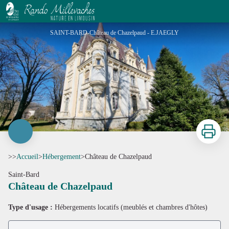
Château de Chazelpaud
SAINT-BARD-Château de Chazelpaud - E.JAEGLY
Imprimer
>>
Accueil
>
Hébergement
>
Château de Chazelpaud
Saint-Bard
Château de Chazelpaud
Voir l'image en plein écran
Type d'usage :
Hébergements locatifs (meublés et chambres d'hôtes)