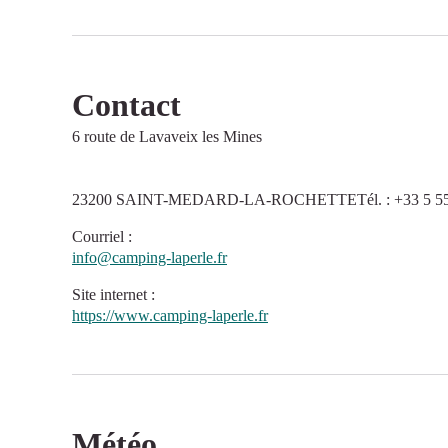
Contact
6 route de Lavaveix les Mines
23200 SAINT-MEDARD-LA-ROCHETTETél. : +33 5 55 
Courriel
:
info@camping-laperle.fr
Site internet
:
https://www.camping-laperle.fr
Météo