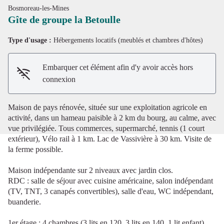
Bosmoreau-les-Mines
Gîte de groupe la Betoulle
Type d'usage :
Hébergements locatifs (meublés et chambres d'hôtes)
Voir l'image en plein écran
Embarquer cet élément afin d'y avoir accès hors
connexion
Maison de pays rénovée, située sur une exploitation agricole en
activité, dans un hameau paisible à 2 km du bourg, au calme, avec
vue privilégiée. Tous commerces, supermarché, tennis (1 court
extérieur), Vélo rail à 1 km. Lac de Vassivière à 30 km. Visite de
la ferme possible.
Maison indépendante sur 2 niveaux avec jardin clos.
RDC : salle de séjour avec cuisine américaine, salon indépendant
(TV, TNT, 3 canapés convertibles), salle d'eau, WC indépendant,
buanderie.
1er étage : 4 chambres (3 lits en 120, 3 lits en 140, 1 lit enfant),