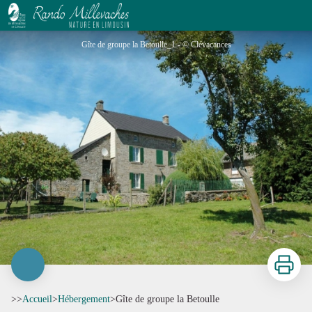
Gîte de groupe la Betoulle
Gîte de groupe la Betoulle_1 - © Clévacances
Imprimer
>>
Accueil
>
Hébergement
>
Gîte de groupe la Betoulle