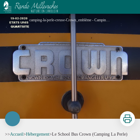
Le School Bus Crown (Camping La Perle)
camping-la-perle-creuse-Crown_emblème - Camping la Perle
Imprimer
>>
Accueil
>
Hébergement
>
Le School Bus Crown (Camping La Perle)