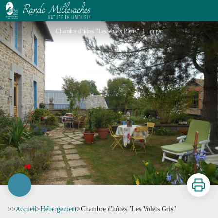
Chambre d'hôtes "Les Volets Gris"
Chambre d'hôtes "Les Volets Bleus"_1 - dugat
Imprimer
>>
Accueil
>
Hébergement
>
Chambre d'hôtes "Les Volets Gris"