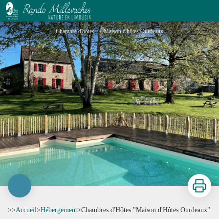
Chambres d'Hôtes "Maison d'Hôtes Ourdeaux"
Chambre d'hôtes - ©Maison d'hôtes Ourdeaux
Imprimer
>>
Accueil
>
Hébergement
>
Chambres d'Hôtes "Maison d'Hôtes Ourdeaux"