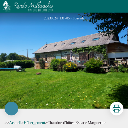
Chambre d'hôtes Espace Marguerite
20230624_131705 - Pouyade
Imprimer
>>
Accueil
>
Hébergement
>
Chambre d'hôtes Espace Marguerite