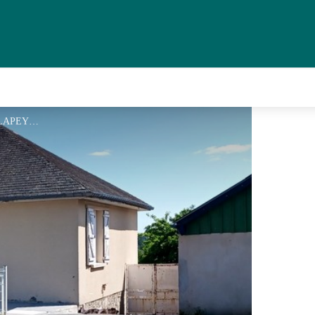
20230614_163644 - J.P. LAPEYRE