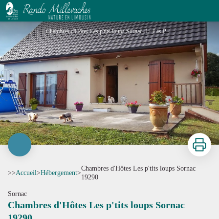
Chambres d'Hôtes Les p'tits loups Sornac 19290
Chambres d'Hôtes Les p'tits loups Sornac_1 - Les P'tits Loups 1
Imprimer
Chambres d'Hôtes Les p'tits loups Sornac
>>
Accueil
>
Hébergement
>
19290
Sornac
Chambres d'Hôtes Les p'tits loups Sornac
Voir l'image en plein écran
19290