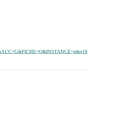
ACC=G&FICHE=O&INSTANCE=gites19&