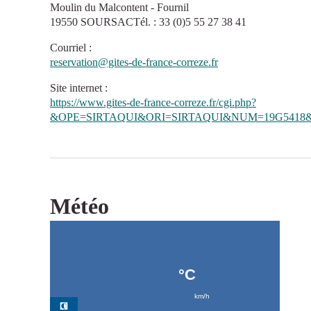
Moulin du Malcontent - Fournil
19550 SOURSACTél. : 33 (0)5 55 27 38 41
Courriel
:
reservation@gites-de-france-correze.fr
Site internet
:
https://www.gites-de-france-correze.fr/cgi.php?
&OPE=SIRTAQUI&ORI=SIRTAQUI&NUM=19G5418&
Météo