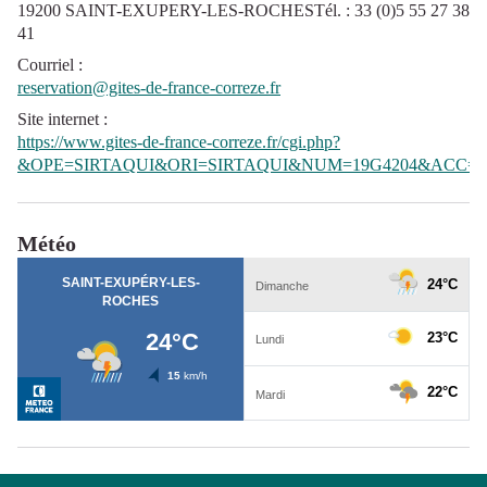
19200 SAINT-EXUPERY-LES-ROCHESTél. : 33 (0)5 55 27 38
41
Courriel
:
reservation@gites-de-france-correze.fr
Site internet
:
https://www.gites-de-france-correze.fr/cgi.php?
&OPE=SIRTAQUI&ORI=SIRTAQUI&NUM=19G4204&ACC=G
Météo