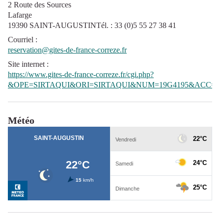
2 Route des Sources
Lafarge
19390 SAINT-AUGUSTINTél. : 33 (0)5 55 27 38 41
Courriel
:
reservation@gites-de-france-correze.fr
Site internet
:
https://www.gites-de-france-correze.fr/cgi.php?
&OPE=SIRTAQUI&ORI=SIRTAQUI&NUM=19G4195&ACC=G
Météo