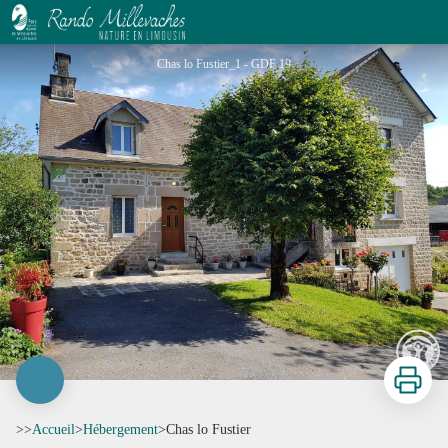
Chas lo Fustier
Chas lo Fustier_1 - GDF 19
Imprimer
>>
Accueil
>
Hébergement
>
Chas lo Fustier