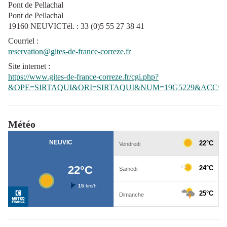
Pont de Pellachal
Pont de Pellachal
19160 NEUVICTél. : 33 (0)5 55 27 38 41
Courriel
:
reservation@gites-de-france-correze.fr
Site internet
:
https://www.gites-de-france-correze.fr/cgi.php?
&OPE=SIRTAQUI&ORI=SIRTAQUI&NUM=19G5229&ACC=G
Météo