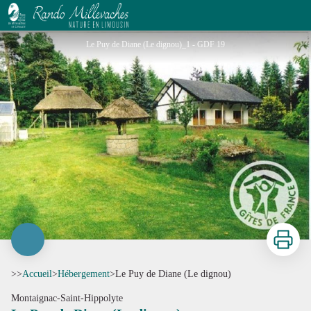
Le Puy de Diane (Le dignou)
Le Puy de Diane (Le dignou)_1 - GDF 19
Imprimer
>>
Accueil
>
Hébergement
>
Le Puy de Diane (Le dignou)
Montaignac-Saint-Hippolyte