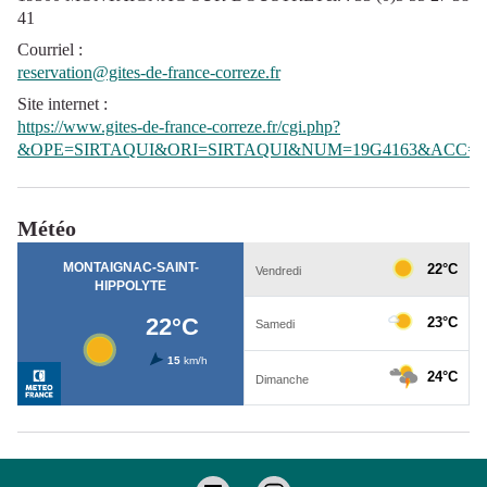
41
Courriel
:
reservation@gites-de-france-correze.fr
Site internet
:
https://www.gites-de-france-correze.fr/cgi.php?
&OPE=SIRTAQUI&ORI=SIRTAQUI&NUM=19G4163&ACC=G
Météo