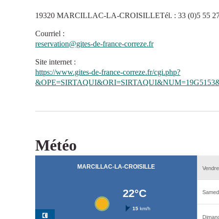
19320 MARCILLAC-LA-CROISILLETél. : 33 (0)5 55 27
Courriel
:
reservation@gites-de-france-correze.fr
Site internet
:
https://www.gites-de-france-correze.fr/cgi.php?
&OPE=SIRTAQUI&ORI=SIRTAQUI&NUM=19G5153&
Météo