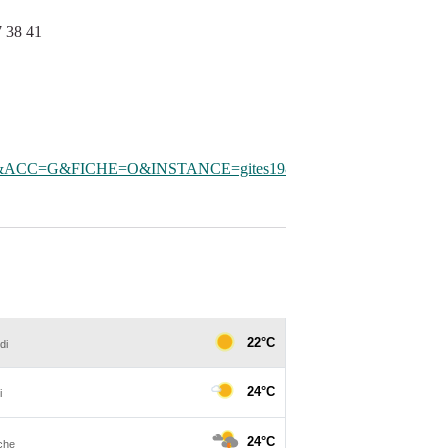
 38 41
ACC=G&FICHE=O&INSTANCE=gites19&