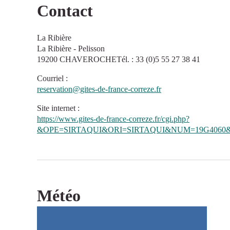
Contact
La Ribière
La Ribière - Pelisson
19200 CHAVEROCHETél. : 33 (0)5 55 27 38 41
Courriel
:
reservation@gites-de-france-correze.fr
Site internet
:
https://www.gites-de-france-correze.fr/cgi.php?
&OPE=SIRTAQUI&ORI=SIRTAQUI&NUM=19G4060&
Météo