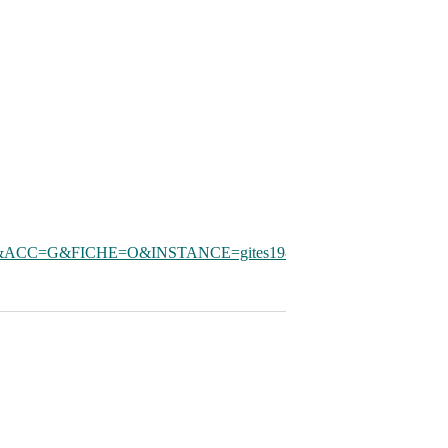
ACC=G&FICHE=O&INSTANCE=gites19&