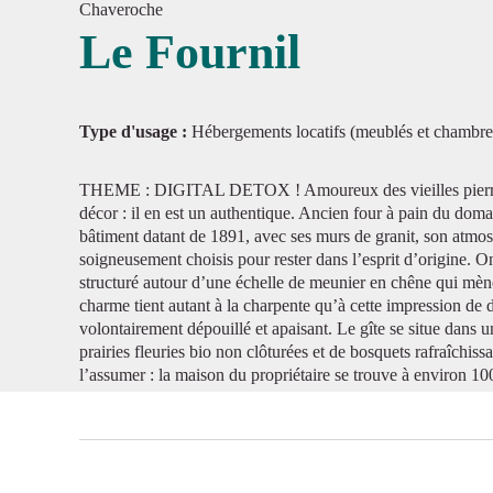
Chaveroche
Le Fournil
Voir l'
Type d'usage :
Hébergements locatifs (meublés et chambre
THEME : DIGITAL DETOX ! Amoureux des vieilles pierres,
décor : il en est un authentique. Ancien four à pain du domai
bâtiment datant de 1891, avec ses murs de granit, son atmos
soigneusement choisis pour rester dans l’esprit d’origine. O
structuré autour d’une échelle de meunier en chêne qui mène 
charme tient autant à la charpente qu’à cette impression de 
volontairement dépouillé et apaisant. Le gîte se situe dans 
prairies fleuries bio non clôturées et de bosquets rafraîchissa
l’assumer : la maison du propriétaire se trouve à environ 100 