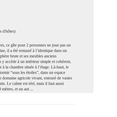
image en plein écran
s d'hôtes)
 ce gîte pour 2 personnes ne joue pas un
ne, il a été restauré à l’identique dans un
phère brute et ses meubles anciens
n y accède à un intérieur simple et cohérent,
à la chambre située à l’étage. Là-haut, le
dormir “sous les étoiles”, dans un espace
un domaine agricole vivant, entouré de vastes
nts. Le calme est réel, mais il faut aussi
mètres, et un aut ...