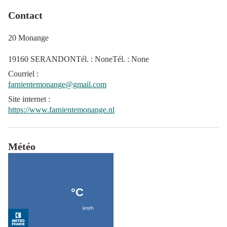
Contact
20 Monange
19160 SERANDONTél. : NoneTél. : None
Courriel
:
farnientemonange@gmail.com
Site internet
:
https://www.farnientemonange.nl
Météo