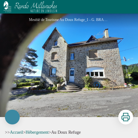
Au Doux Refuge
Meublé de Tourisme Au Doux Refuge_1 - G. BRANDELY
Imprimer
>>
Accueil
>
Hébergement
>
Au Doux Refuge