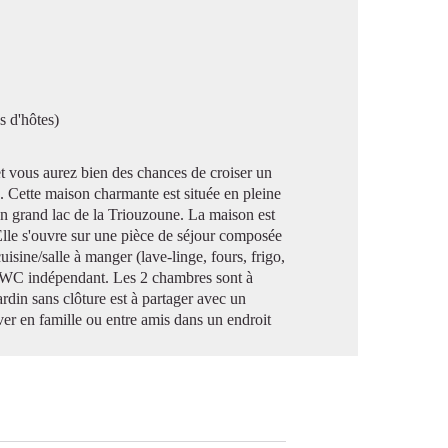
image en plein écran
s d'hôtes)
 et vous aurez bien des chances de croiser un
x. Cette maison charmante est située en pleine
n grand lac de la Triouzoune. La maison est
 Elle s'ouvre sur une pièce de séjour composée
uisine/salle à manger (lave-linge, fours, frigo,
'un WC indépendant. Les 2 chambres sont à
jardin sans clôture est à partager avec un
ver en famille ou entre amis dans un endroit