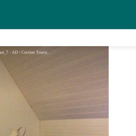
Meublé de Tourisme DIJKERS - le Feydel Haut_7 - AD / Corrèze Tourisme