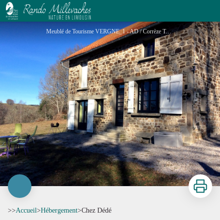
Chez Dédé
Meublé de Tourisme VERGNE_1 - AD / Corrèze Tourisme
Imprimer
>>
Accueil
>
Hébergement
>
Chez Dédé