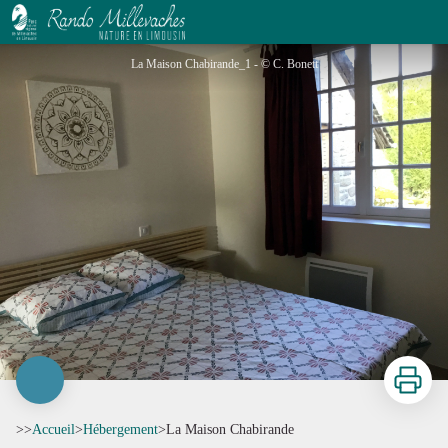
La Maison Chabirande
La Maison Chabirande_1 - © C. Bonett
Imprimer
>>
Accueil
>
Hébergement
>
La Maison Chabirande