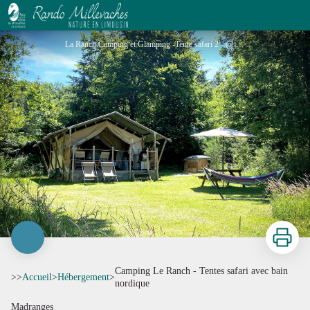
Camping Le Ranch - Tentes safari avec bain nordique
La Ranch Camping et Glamping -Tente safari 2 - @LeRanchCamping
Imprimer
Camping Le Ranch - Tentes safari avec bain
>>
Accueil
>
Hébergement
>
nordique
Madranges