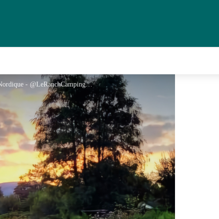
Le Ranch Camping et Glamping - Tipi de Lotus Nordique - @LeRanchCamping - Lotus Tipi Nordique