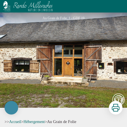
Au Grain de Folie
Au Grain de Folie_1 - GDF 19
Imprimer
>>
Accueil
>
Hébergement
>
Au Grain de Folie