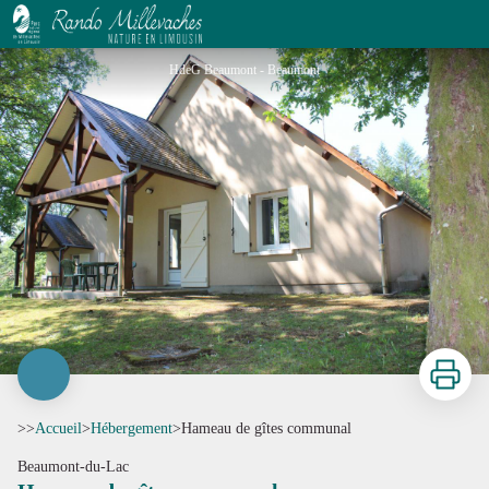
Hameau de gîtes communal
HdeG Beaumont - Beaumont
Imprimer
>>
Accueil
>
Hébergement
>
Hameau de gîtes communal
Beaumont-du-Lac