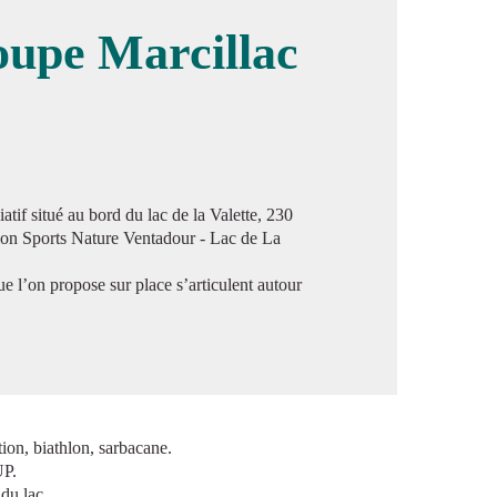
upe Marcillac
image en plein écran
itué au bord du lac de la Valette, 230
tion Sports Nature Ventadour - Lac de La
ue l’on propose sur place s’articulent autour
tion, biathlon, sarbacane.
UP.
 du lac.