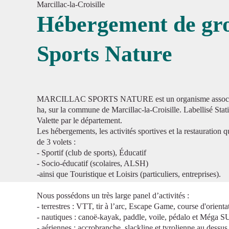
Marcillac-la-Croisille
Hébergement de gro
Sports Nature
Voir l'
MARCILLAC SPORTS NATURE est un organisme associatif s
ha, sur la commune de Marcillac-la-Croisille. Labellisé Sta
Valette par le département.
Les hébergements, les activités sportives et la restauration q
de 3 volets :
- Sportif (club de sports), Éducatif
- Socio-éducatif (scolaires, ALSH)
-ainsi que Touristique et Loisirs (particuliers, entreprises).
Nous possédons un très large panel d’activités :
- terrestres : VTT, tir à l’arc, Escape Game, course d'orienta
- nautiques : canoë-kayak, paddle, voile, pédalo et Méga S
- aériennes : accrobranche, slackline et tyrolienne au dessus