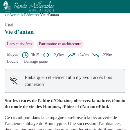
Vie d’antan
Voir l'image en plein écran
V.Mendras - CC HCC
>>
Accueil
>
Pédestre
>
Vie d’antan
Ussel
Vie d’antan
Lacs et rivières
Patrimoine et architecture
Moyen
3h15
12,6km
+240m
-239m
Boucle
Balisage jaune
Embarquer cet élément afin d'y avoir accès hors
connexion
Sur les traces de l’abbé d’Obazine, observez la nature, témoin
du mode de vie des Hommes, d’hier et d’aujourd’hui.
Ce circuit part dans la campagne usselloise à la découverte de
l’ancienne abbaye de Bonnaygue. Une succession d’ambiances,
de paysages avec un coup de cœur pour les étangs de Bonnaygue