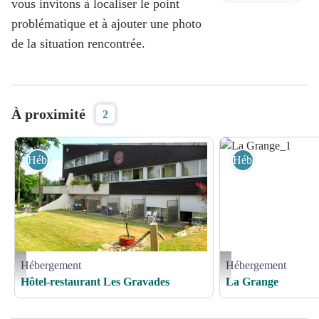
vous invitons à localiser le point
problématique et à ajouter une photo
de la situation rencontrée.
À proximité
2
Hébergement
Hébergement
Hébergement
Hébergement
Hôtel-restaurant Les Gravades_1 - Les Gravades
La Grange_1 - GDF 19
Hôtel-restaurant Les Gravades
La Grange