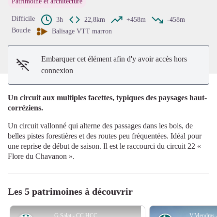
Patrimoine et architecture
Voir l'image en plein écran
Difficile
3h
22,8km
+458m
-458m
Boucle
Balisage VTT marron
Embarquer cet élément afin d'y avoir accès hors
connexion
Un circuit aux multiples facettes, typiques des paysages haut-
corréziens.
Un circuit vallonné qui alterne des passages dans les bois, de
belles pistes forestières et des routes peu fréquentées. Idéal pour
une reprise de début de saison. Il est le raccourci du circuit 22 «
Flore du Chavanon ».
Les 5 patrimoines à découvrir
G.Salat - CC HCC
V.Mendras