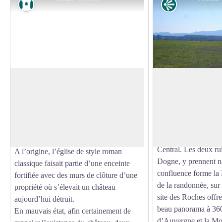
Patrimoine
Point de vue
L’Eglise de St-Exupéry
Le Massif du Sanc
Ce circuit offre un p
Vous serez certainement surpris par le
remarquable sur le p
style de l’église de St-Exupéry qui
Voir l'image en plein écran
France métropolitain
contraste les églises romanes de Haute-
Du haut de ses 1885 
Corrèze, caractérisées par un clocher-
sommet est le point 
mur.
Central. Les deux rui
A l’origine, l’église de style roman
Dogne, y prennent na
classique faisait partie d’une enceinte
confluence forme la
fortifiée avec des murs de clôture d’une
de la randonnée, sur 
propriété où s’élevait un château
site des Roches offr
aujourd’hui détruit.
beau panorama à 360
En mauvais état, afin certainement de
d’Auvergne et la M