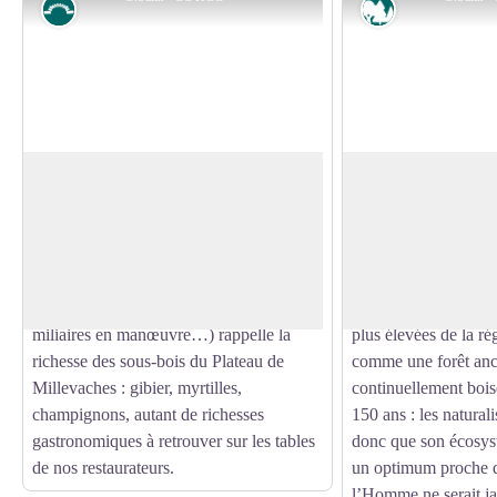
Petit patrimoine
Sylviculture
La croix de Barbe
Le massif forestier
La présence de la typique cabane de
La forêt de Châteauv
chasseurs au départ de cette randonnée
massif composé majo
Voir l'image en plein écran
(les témoignages qui figurent sur le livre
feuillus et plus parti
d’or à l’intérieur prouve qu’elle sert
Culminant à plus de 
également d’abris aux randonneurs,
forêt possède donc l'
miliaires en manœuvre…) rappelle la
plus élevées de la rég
richesse des sous-bois du Plateau de
comme une forêt anc
Millevaches : gibier, myrtilles,
continuellement boi
champignons, autant de richesses
150 ans : les natural
gastronomiques à retrouver sur les tables
donc que son écosys
de nos restaurateurs.
un optimum proche d
l’Homme ne serait ja