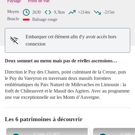
Paysage
Point de vue
Voir l'image en plein écran
Moyen
2h30
9,3km
+214m
-215m
Boucle
Balisage rouge
Embarquer cet élément afin d'y avoir accès hors
connexion
Deux sommet au menu mais pas de réelles ascensions…
Direction le Puy des Chaires, point culminant de la Creuse, puis
le Puy du Vareyron en traversant deux massifs forestiers
emblématiques du Parc Naturel de Millevaches en Limousin : la
forêt de Châteauvert et le Massif des Agriers. Avec au programme
une vue exceptionnelle sur les Monts d’Auvergne.
Les 6 patrimoines à découvrir
G.Salat - CC HCC
G.Salat 