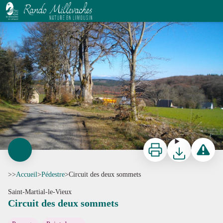
Circuit des deux sommets
G.Salat - CC HCC
Imprimer
Télécharger
Signaler 
>>
Accueil
>
Pédestre
>
Circuit des deux sommets
Saint-Martial-le-Vieux
Circuit des deux sommets