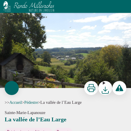
La vallée de l’Eau Large
G.Salat - CC HCC
Imprimer
Télécharger
Signaler 
>>
Accueil
>
Pédestre
>
La vallée de l’Eau Large
Sainte-Marie-Lapanouze
La vallée de l’Eau Large