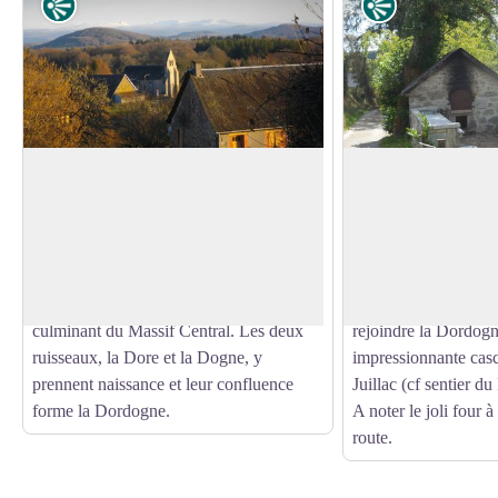
Point de vue
Point de vue
Le Massif du Sancy
Viers
Cette randonnée vous offrira un point de
Au sortir d’un long 
vue remarquable sur le plus haut volcan
l’arrivée sur le vill
Voir l'image en plein écran
de France métropolitaine, le Puy de
par ce panorama sur c
Sancy. Du haut de ses 1885 mètres
ruisseau de l’Eau La
d’altitude, ce sommet est le point
aux milieux des prai
culminant du Massif Central. Les deux
rejoindre la Dordog
ruisseaux, la Dore et la Dogne, y
impressionnante casc
prennent naissance et leur confluence
Juillac (cf sentier du
forme la Dordogne.
A noter le joli four 
route.