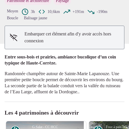
Patrimoine et architecture
Paysage
Voir l'image en plein écran
Moyen
3h
10,6km
+191m
-190m
Boucle
Balisage jaune
Embarquer cet élément afin d'y avoir accès hors
connexion
Entre sous-bois et prairies, ambiance bucolique d’un coin
typique de Haute-Corrèze.
Randonnée champêtre autour de Sainte-Marie Lapanouze. Une
première petite boucle permet de découvrir les environs du bourg.
La seconde partie de la balade conduit vers la vallée du ruisseau
de l’Eau Large, affluent de la Dordogne..
Les 4 patrimoines à découvrir
G.Salat - CC HCC