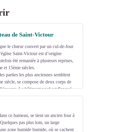
rir
âteau de Saint-Victour
e le chœur couvert par un cul-de-four
’église Saint-Victour est d’origine
tefois été remaniée à plusieurs reprises,
 et 15ème siècles.
les parties les plus anciennes semblent
e siècle, se compose de deux corps de
 l’équerre. Le bâtiment nord est flanqué
second logis à l’ouest est également
dans ce hameau, se tient un ancien four à
. Quelques pas plus loin, un large
une zone humide humide, où se cachent