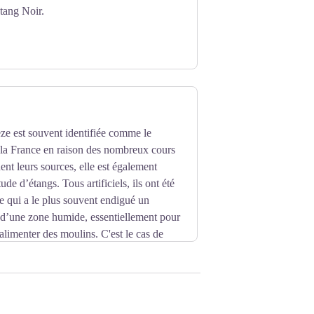
Étang Noir.
ze est souvent identifiée comme le
 la France en raison des nombreux cours
ent leurs sources, elle est également
ude d’étangs. Tous artificiels, ils ont été
 qui a le plus souvent endigué un
r d’une zone humide, essentiellement pour
alimenter des moulins. C'est le cas de
a commune, ne manquez pas au retour de la
 Diège, construit entre 1925 et 1927,
une.