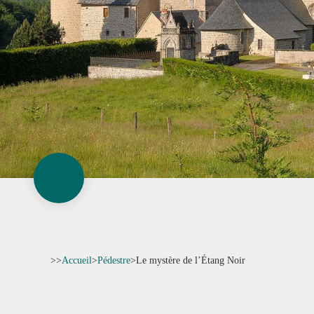
>>
Accueil
>
Pédestre
>
Le mystère de l’Étang Noir