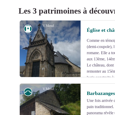
Les 3 patrimoines à découv
V.Mendras
Patrimoine
Église et ch
Comme en témoign
(demi-coupole), l
romane. Elle a tou
aux 13ème, 14ème
Le château, dont 
remonter au 15èm
logis construits à
de deux tours circulaires, écimées à la Révolution. Le 
V.Mendras
cantonné d’une grosse tour.
Petit patrimoine
Barbazanges
Une fois arrivée 
pain traditionnel
Voir l'image en plein écran
panorama révèle 