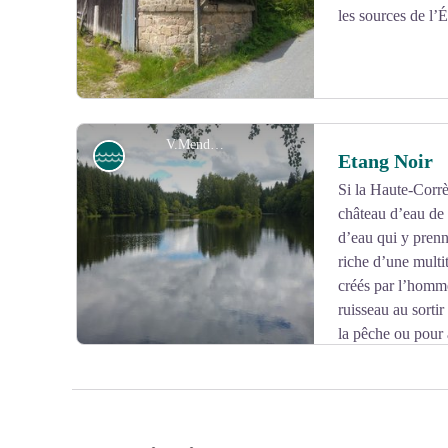
les sources de l’
V.Mendras
Etang
Etang Noir
Si la Haute-Corrè
château d’eau de
Voir l'image en plein écran
d’eau qui y prenn
riche d’une multit
créés par l’homme
ruisseau au sorti
la pêche ou pour 
l'étang noir. Symbole de cette présence de l'eau sur l
balade un crochet vers le barrage des Chaumettes sur la
dont la retenue borde la limite occidentale de la comm