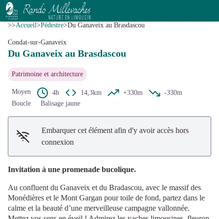
Du Ganaveix au Brasdascou
Voir l'image en plein écran
Office de tourisme du Pays d'Uzerche
>>
Accueil
>
Pédestre
>
Du Ganaveix au Brasdascou
Condat-sur-Ganaveix
Du Ganaveix au Brasdascou
Patrimoine et architecture
Moyen
4h
14,3km
+330m
-330m
Boucle
Balisage jaune
Embarquer cet élément afin d'y avoir accès hors
connexion
Invitation à une promenade bucolique.
Au confluent du Ganaveix et du Bradascou, avec le massif des
Monédières et le Mont Gargan pour toile de fond, partez dans le
calme et la beauté d’une merveilleuse campagne vallonnée.
Mettez vos sens en éveil ! Admirez les vaches limousines, fleuron