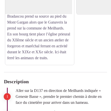
Geneste, si la saison
Ganaveix rejoint le Bradascou au Moulin
peu feuillus le perm
de Chassaing au sud du village. Le
Bradascou prend sa source au pied du
Mont Gargan alors que le Ganaveix la
prend sur la commune de Meilhards.
En son bourg tient place l’église prieural
du XIIème siècle et un ancien atelier de
forgeron et maréchal ferrant en activité
durant le XIXe et XXe siècle. Ici était
ferré les animaux de traits.
Description
Aller sur la D137 en direction de Meilhards indiquée «
Geneste Basse », prendre le premier chemin à droite en
face du cimetière pour arriver dans un hameau.