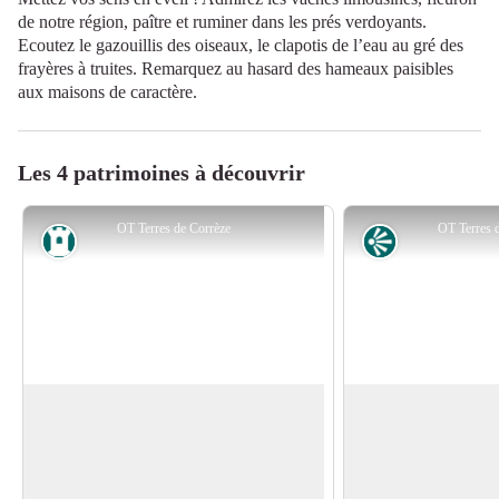
de notre région, paître et ruminer dans les prés verdoyants.
Ecoutez le gazouillis des oiseaux, le clapotis de l’eau au gré des
frayères à truites. Remarquez au hasard des hameaux paisibles
aux maisons de caractère.
Les 4 patrimoines à découvrir
OT Terres de Corrèze
OT Terres 
Patrimoine
Point de vue
Condat-sur Ganaveix
Geneste
Vous pourrez avoir u
Le nom de Condat viendrait du mot
sur le moulin de Gen
condate, d’origine gauloise, signifiant
Voir l'image en plein écran
contrebas au Sud-Es
confluent de deux cours d’eau, ici Le